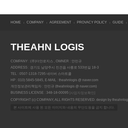
HOME
COMPANY
AGREEMENT
PROVACY POLICY
GUIDE
THEAHN LOGIS
COMPANY : (주)더안로지스 , OWNER : 안민규
ADDRESS : 경기도 남양주시 진건읍 사릉로 533번길 18-3
TEL : 0507-1318-7295 네이버 스마트콜
HP : 010) 5845-5845, E-MAIL : theahnlogis @ naver.com
개인정보관리책임자 : 안민규 (theahnlogis @ naver.com)
BUSINESS LICENSE : 348-18-00095
[사업자정보확인]
COPYRIGHT (c) COMPANY, ALL RIGHTS RESERVED. design by theahnlog
본 사이트에 사용 된 모든 이미지와 내용의 무단도용을 금지 합니다.