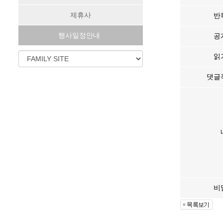
제휴사
반
행사일정안내
공
읽
댓글
비