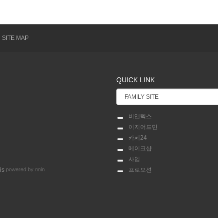
SITE MAP
QUICK LINK
비앤텍스
이지어드민
카페24
메이크샵
사입
powered by nnin
프로모션
is