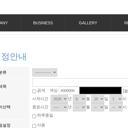
ANY
BUSINESS
GALLERY
R
일정안내
분류
제목
굵게 색상
[
시작시간
년
월
일
시
종료시간
년
월
일
시
러선택
하루종일
사용
림설정