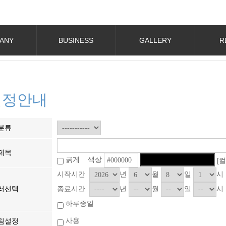
ANY
BUSINESS
GALLERY
R
일정안내
분류
제목
굵게 색상
[
시작시간
년
월
일
시
종료시간
년
월
일
시
러선택
하루종일
사용
림설정