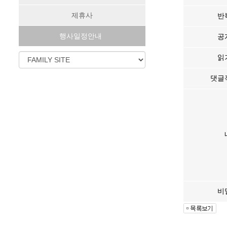
제휴사
반
행사일정안내
공
읽
댓글
비