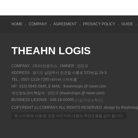
HOME
COMPANY
AGREEMENT
PROVACY POLICY
GUIDE
THEAHN LOGIS
COMPANY : (주)더안로지스 , OWNER : 안민규
ADDRESS : 경기도 남양주시 진건읍 사릉로 533번길 18-3
TEL : 0507-1318-7295 네이버 스마트콜
HP : 010) 5845-5845, E-MAIL : theahnlogis @ naver.com
개인정보관리책임자 : 안민규 (theahnlogis @ naver.com)
BUSINESS LICENSE : 348-18-00095
[사업자정보확인]
COPYRIGHT (c) COMPANY, ALL RIGHTS RESERVED. design by theahnlog
본 사이트에 사용 된 모든 이미지와 내용의 무단도용을 금지 합니다.