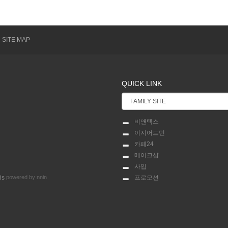
SITE MAP
QUICK LINK
비앤텍스
이지어드민
카페24
메이크샵
사입
powered by nnin
프로모션
is