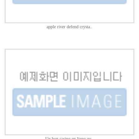
apple river defend crysta..
Un bon casino en ligne qu..