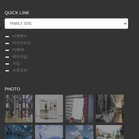
QUICK LINK
비앤텍스
이지어드민
카페24
메이크샵
사입
프로모션
PHOTO