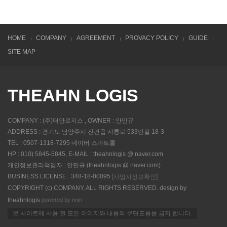
HOME
COMPANY
AGREEMENT
PROVACY POLICY
GUIDE
SITE MAP
THEAHN LOGIS
COMPANY : (주)더안로지스 , OWNER : 안민규
ADDRESS : 경기도 남양주시 진건읍 사릉로 533번길 18-3
TEL : 0507-1318-7295 네이버 스마트콜
HP : 010) 5845-5845, E-MAIL : theahnlogis @ naver.com
개인정보관리책임자 : 안민규 (theahnlogis @ naver.com)
BUSINESS LICENSE : 348-18-00095
[사업자정보확인]
COPYRIGHT (c) COMPANY, ALL RIGHTS RESERVED. design by
powered by nnin
theahnlogis
본 사이트에 사용 된 모든 이미지와 내용의 무단도용을 금지 합니다.