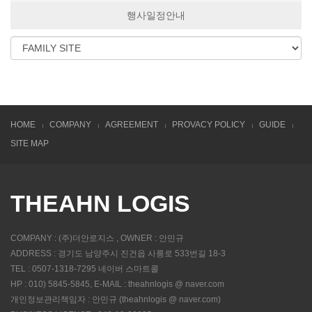
행사일정안내
HOME
COMPANY
AGREEMENT
PROVACY POLICY
GUIDE
SITE MAP
THEAHN LOGIS
COMPANY : (주)더안로지스 , OWNER : 안민규
ADDRESS : 경기도 남양주시 진건읍 사릉로 533번길 18-3
TEL : 0507-1318-7295 네이버 스마트콜
HP : 010) 5845-5845, E-MAIL : theahnlogis @ naver.com
개인정보관리책임자 : 안민규 (theahnlogis @ naver.com)