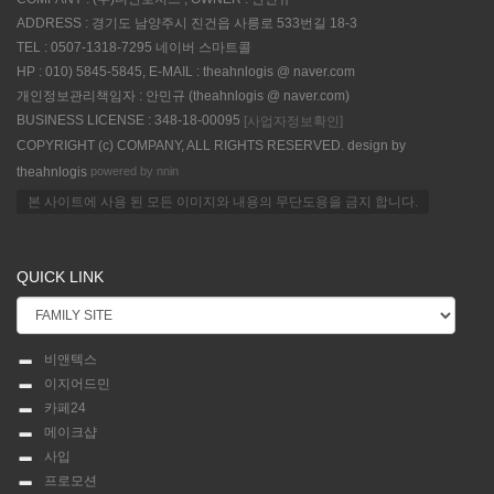
ADDRESS : 경기도 남양주시 진건읍 사릉로 533번길 18-3
TEL : 0507-1318-7295 네이버 스마트콜
HP : 010) 5845-5845, E-MAIL : theahnlogis @ naver.com
개인정보관리책임자 : 안민규 (theahnlogis @ naver.com)
BUSINESS LICENSE : 348-18-00095
[사업자정보확인]
COPYRIGHT (c) COMPANY, ALL RIGHTS RESERVED. design by
powered by nnin
theahnlogis
본 사이트에 사용 된 모든 이미지와 내용의 무단도용을 금지 합니다.
QUICK LINK
비앤텍스
이지어드민
카페24
메이크샵
사입
프로모션