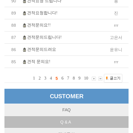
견적요청 드립니다
90
용
견적요청합니다!
89
진
견적문의요!!
88
rrr
견적문의드립니다!
87
고은서
견적문의드려요
86
윤유니
견적 문의요!
85
rrr
1
2
3
4
5
6
7
8
9
10
CUSTOMER
FAQ
Q & A