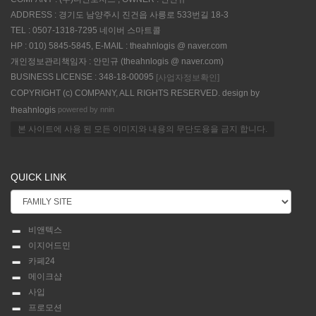
ADDRESS : 경기도 남양주시 진건읍 사릉로 533번길 18-3
TEL : 0507-1318-7295 네이버 스마트콜
HP : 010) 5845-5845, E-MAIL : theahnlogis @ naver.com
개인정보관리책임자 : 안민규 (theahnlogis @ naver.com)
BUSINESS LICENSE : 348-18-00095
[사업자정보확인]
COPYRIGHT (c) COMPANY, ALL RIGHTS RESERVED. design by
powered by nnin
theahnlogis
본 사이트에 사용 된 모든 이미지와 내용의 무단도용을 금지 합니다.
QUICK LINK
비앤텍스
이지어드민
카페24
메이크샵
사입
프로모션