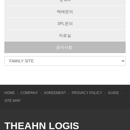
택배문의
3PL문의
자료실
공지사항
HOME
COMPANY
AGREEMENT
PROVACY POLICY
GUIDE
SITE MAP
THEAHN LOGIS