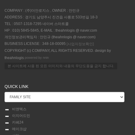
COMPANY : (주)더안로지스 , OWNER : 안민규
ADDRESS : 경기도 남양주시 진건읍 사릉로 533번길 18-3
TEL : 0507-1318-7295 네이버 스마트콜
HP : 010) 5845-5845, E-MAIL : theahnlogis @ naver.com
개인정보관리책임자 : 안민규 (theahnlogis @ naver.com)
BUSINESS LICENSE : 348-18-00095
[사업자정보확인]
COPYRIGHT (c) COMPANY, ALL RIGHTS RESERVED. design by
powered by nnin
theahnlogis
본 사이트에 사용 된 모든 이미지와 내용의 무단도용을 금지 합니다.
QUICK LINK
비앤텍스
이지어드민
카페24
메이크샵