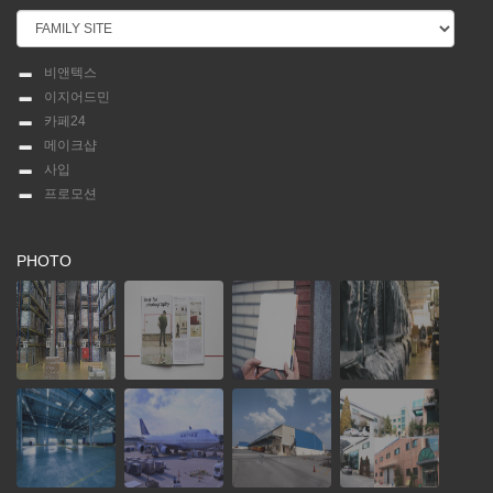
비앤텍스
이지어드민
카페24
메이크샵
사입
프로모션
PHOTO