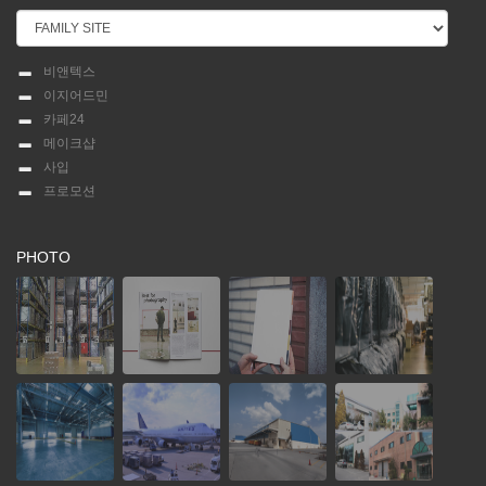
비앤텍스
이지어드민
카페24
메이크샵
사입
프로모션
PHOTO